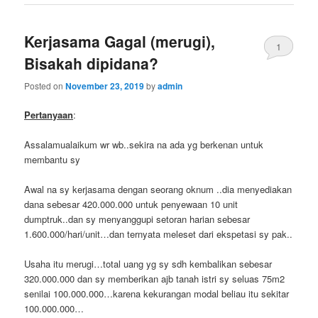
Kerjasama Gagal (merugi),
1
Bisakah dipidana?
Posted on
November 23, 2019
by
admin
Pertanyaan
:
Assalamualaikum wr wb..sekira na ada yg berkenan untuk
membantu sy
Awal na sy kerjasama dengan seorang oknum ..dia menyediakan
dana sebesar 420.000.000 untuk penyewaan 10 unit
dumptruk..dan sy menyanggupi setoran harian sebesar
1.600.000/hari/unit…dan ternyata meleset dari ekspetasi sy pak..
Usaha itu merugi…total uang yg sy sdh kembalikan sebesar
320.000.000 dan sy memberikan ajb tanah istri sy seluas 75m2
senilai 100.000.000…karena kekurangan modal beliau itu sekitar
100.000.000…