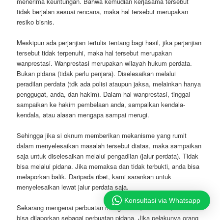
menerima keuntungan. Bahwa kemudian kerjasama tersebut
tidak berjalan sesuai rencana, maka hal tersebut merupakan
resiko bisnis.
Meskipun ada perjanjian tertulis tentang bagi hasil, jika perjanjian
tersebut tidak terpenuhi, maka hal tersebut merupakan
wanprestasi. Wanprestasi merupakan wilayah hukum perdata.
Bukan pidana (tidak perlu penjara). Diselesaikan melalui
peradilan perdata (tdk ada polisi ataupun jaksa, melainkan hanya
penggugat, anda, dan hakim). Dalam hal wanprestasi, tinggal
sampaikan ke hakim pembelaan anda, sampaikan kendala-
kendala, atau alasan mengapa sampai merugi.
Sehingga jika si oknum memberikan mekanisme yang rumit
dalam menyelesaikan masalah tersebut diatas, maka sampaikan
saja untuk diselesaikan melalui pengadilan (jalur perdata). Tidak
bisa melalui pidana. Jika memaksa dan tidak terbukti, anda bisa
melaporkan balik. Daripada ribet, kami sarankan untuk
menyelesaikan lewat jalur perdata saja.
Konsultasi via Whatsapp
Sekarang mengenai perbuatan mengancam, memeras, dst itu
bisa dilaporkan sebagai perbuatan pidana. Jika pelakunya orang