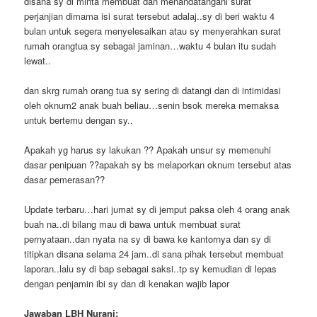
disana sy di minta membuat dan menandatangani surat
perjanjian dimama isi surat tersebut adalaj..sy di beri waktu 4
bulan untuk segera menyelesaikan atau sy menyerahkan surat
rumah orangtua sy sebagai jaminan…waktu 4 bulan itu sudah
lewat..
dan skrg rumah orang tua sy sering di datangi dan di intimidasi
oleh oknum2 anak buah beliau…senin bsok mereka memaksa
untuk bertemu dengan sy..
Apakah yg harus sy lakukan ?? Apakah unsur sy memenuhi
dasar penipuan ??apakah sy bs melaporkan oknum tersebut atas
dasar pemerasan??
Update terbaru…hari jumat sy di jemput paksa oleh 4 orang anak
buah na..di bilang mau di bawa untuk membuat surat
pernyataan..dan nyata na sy di bawa ke kantornya dan sy di
titipkan disana selama 24 jam..di sana pihak tersebut membuat
laporan..lalu sy di bap sebagai saksi..tp sy kemudian di lepas
dengan penjamin ibi sy dan di kenakan wajib lapor
Jawaban LBH Nurani: